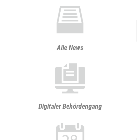
e
Alle News
w
Digitaler Behördengang
d