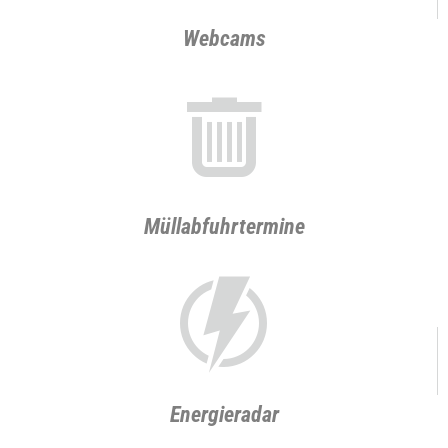
Webcams
a
Müllabfuhrtermine
x
Energieradar