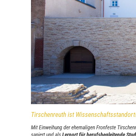
Tirschenreuth ist Wissenschaftsstandort
Mit Einweihung der ehemaligen Fronfeste Tirsche
saniert und als
Lernort für berufsbegleitende Stu