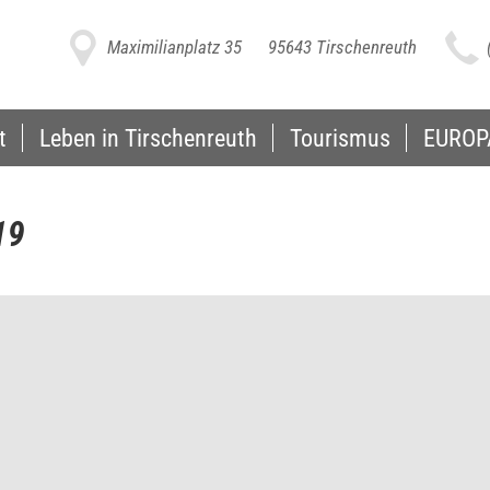
h
i
Maximilianplatz 35
95643 Tirschenreuth
t
Leben in Tirschenreuth
Tourismus
EUROP
19