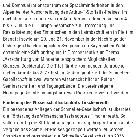
und Kommunikationszentrum der Sprachminderheiten in den
Alpen bei der Ausschreibung des Arthur-F.-Stoffella-Preises. Im
nächsten Jahr stehen zwei größere Veranstaltungen an: vom 4.
bis 7. Juni die III. Europa-Gespräche zur Erforschung und
Revitalisierung des Zimbrischen in den Laimbachtälern in Pleif im
Brandtal sowie am 20. und 21. November in der Nachfolge der
bisherigen Dialektologischen Symposien im Bayerischen Wald
erstmals eine Stiftlandtagung in Tirschenreuth zum Thema
„Verschriftung von Minderheitensprachen: Möglichkeiten,
Grenzen, Desiderata“. Die Titel für die kommenden Jahrbücher
stehen bereits bis 2027 fest; außerdem publiziert die Schmeller-
Gesellschaft in zwei weiteren wissenschaftlichen Reihen
Seminarschriften und Tagungsbände. Die vereinseigene
Homepage konnte unlängst um zwei Rubriken erweitert werden.
Förderung des Wissenschaftsstandorts Tirschenreuth
Ein besonderes Anliegen der Schmeller-Gesellschaft ist überdies
die Förderung des Wissenschaftsstandortes Tirschenreuth. So
sollen künftig die Stiftlandtagungen im dreijährigen Turnus an die
Vergabe des Schmeller-Preises gekoppelt werden. Außerdem
finanziert und organisiert die Schmeller-Gesellschaft ab 2026