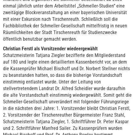
einmal jährlich unter dem Arbeitstitel „Schmeller-Studien“ eine
zweitägige Blockveranstaltung an einer bayerischen Universität
mit einer Exkursion nach Tirschenreuth. Schließlich soll die
Fachbibliothek der Schmeller-Gesellschaft mittelfristig in neuen
Räumlichkeiten der Stadt Tirschenreuth für Studienzwecke
öffentlich benutzbar gemacht werden.
Christian Ferstl als Vorsitzender wiedeergewählt
Schatzmeisterin Tatjana Ziegler bezifferte den Mitgliederstand
auf 180 und legte einen detaillierten Kassenbericht vor, an dem
die Kassenprüfer Michael Bischoff und Dr. Norbert Stellner nichts
zu beanstanden hatten, so dass die bisherige Vorstandschaft
einstimmig entlastet wurde. Unter der Leitung von
stellvertretendem Landrat Dr. Alfred Scheidler wurde daraufhin
die alte Vorstandschaft einstimmig wiedergewählt. Somit geht die
Schmeller-Gesellschaft unverändert mit folgender Führungsriege
in die nächsten drei Jahre: 1. Vorsitzender bleibt Christian Ferstl,
2. Vorsitzender der Tirschenreuther Bürgermeister Franz Stahl,
Schatzmeisterin Tatjana Ziegler, 1. Schriftführer Dr. Peter Kaspar
und 2. Schriftführer Manfred Sailer. Zu Kassenprüfern wurden
Michael Bischoff und Prof. Dr. Anthony Rowley bestimmt.