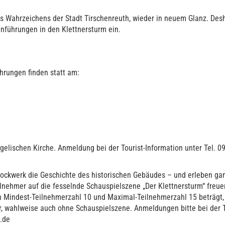
as Wahrzeichens der Stadt Tirschenreuth, wieder in neuem Glanz. Desh
nführungen in den Klettnersturm ein.
hrungen finden statt am:
gelischen Kirche. Anmeldung bei der Tourist-Information unter Tel. 0
tockwerk die Geschichte des historischen Gebäudes – und erleben ga
lnehmer auf die fesselnde Schauspielszene „Der Klettnersturm“ freuen
 Mindest-Teilnehmerzahl 10 und Maximal-Teilnehmerzahl 15 beträgt, 
, wahlweise auch ohne Schauspielszene. Anmeldungen bitte bei der To
th.de