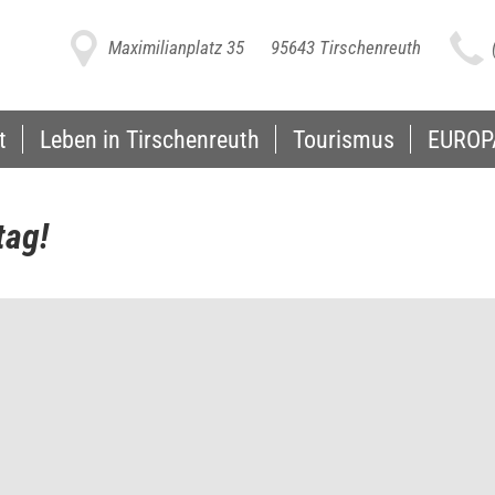
h
i
Maximilianplatz 35
95643 Tirschenreuth
t
Leben in Tirschenreuth
Tourismus
EUROP
tag!